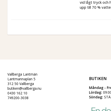
vid lågt tryck och 
upp till 70 % vatt
Vallberga Lantmän
BUTIKEN
Lantmannaplan 5
312 50 Vallberga
Måndag - Fr
butiken@vallberga.nu
Lördag:
09:00
0430 162 10
Söndag:
STÄ
749200-3038