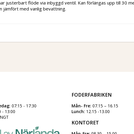
har justerbart flöde via inbyggd ventil. Kan förlängas upp till 30 m
en jämfört med vanlig bevattning.
FODERFABRIKEN
edag:
07:15 - 17:30
Mån- Fre:
07.15 – 16.15
 - 13:00
Lunch:
12.15 -13.00
NGT
KONTORET
Mån-Fre:
08.30 – 15.00