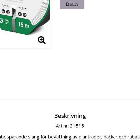
DELA
Beskrivning
Art.nr: 31515
nbesparande slang för bevattning av plantrader, häckar och rabatt